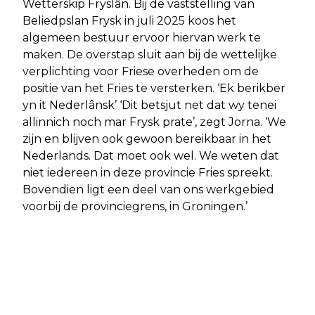
Wetterskip Fryslân. Bij de vaststelling van
Beliedpslan Frysk in juli 2025 koos het
algemeen bestuur ervoor hiervan werk te
maken. De overstap sluit aan bij de wettelijke
verplichting voor Friese overheden om de
positie van het Fries te versterken. ‘Ek berikber
yn it Nederlânsk’ ‘Dit betsjut net dat wy tenei
allinnich noch mar Frysk prate’, zegt Jorna. ‘We
zijn en blijven ook gewoon bereikbaar in het
Nederlands. Dat moet ook wel. We weten dat
niet iedereen in deze provincie Fries spreekt.
Bovendien ligt een deel van ons werkgebied
voorbij de provinciegrens, in Groningen.’
Vorig artikel
Volgend artikel
SPREEKUUR FUNDERINGSLOKET
TAALDOARP FRYSK GIET WER FAN
FRYSLÂN IN AKKRUM