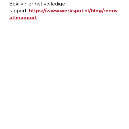
Bekijk hier het volledige
rapport:
https://www.werkspot.nl/blog/renov
atierapport
Vorig artikel
Volgend artikel
TEKORT AAN LOODGIETERS IN
STAATSSECRETARIS BRENGT
FRIESLAND BLIJFT RELATIEF
WERKBEZOEK MIJNBOUWZAKEN
BEPERKT: ‘MAAR’ 4 VACATURES PER
WERKZOEKENDE